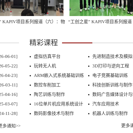
” KAPIV项目系列报道（六）：物
“工创之星” KAPIV项目系列报
流搬运机器人项目团队
型挖掘机项目团队
精彩课程
26-06-01]
虚拟仿真平台
先进制造技术及模拟
26-05-22]
玩转无人机
3D打印与逆向工程
26-04-23]
ARM嵌入式系统基础训练
电子竞赛基础训练
26-03-11]
数控车削加工
科技创新训练与制作
” KAPIV项目系列报道（六）：物
“工创之星” KAPIV项目系列报
25-04-16]
陶艺训练与制作
数码广告媒体设计与
流搬运机器人项目团队
型挖掘机项目团队
25-03-07]
16位单片机应用系统设计
汽车应用技术
24-11-28]
数码影像技术与制作
机器人训练与制作
更多课
更多通知>>