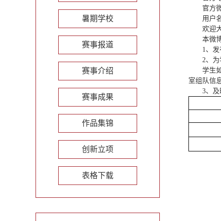
官方微博
暑期学校
用户
欢迎
本微
赛事报道
1、
2、
赛事介绍
学生
室组队信
3、
赛事成果
作品集锦
创新立项
表格下载