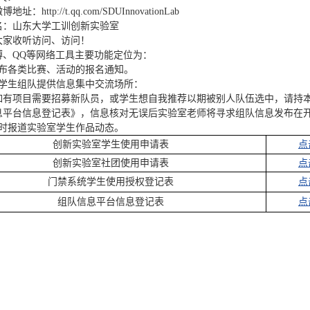
地址：http://t.qq.com/SDUInnovationLab
名：山东大学工训创新实验室
大家收听访问、访问！
博、QQ等网络工具主要功能定位为：
发布各类比赛、活动的报名通知。
为学生组队提供信息集中交流场所：
如有项目需要招募新队员，或学生想自我推荐以期被别人队伍选中，请持
息平台信息登记表》，信息核对无误后实验室老师将寻求组队信息发布在开
及时报道实验室学生作品动态。
创新实验室学生使用申请表
点
创新实验室社团使用申请表
点
门禁系统学生使用授权登记表
点
组队信息平台信息登记表
点