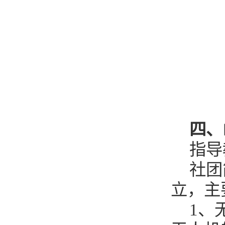
四、
指导
社团
立，主
1、