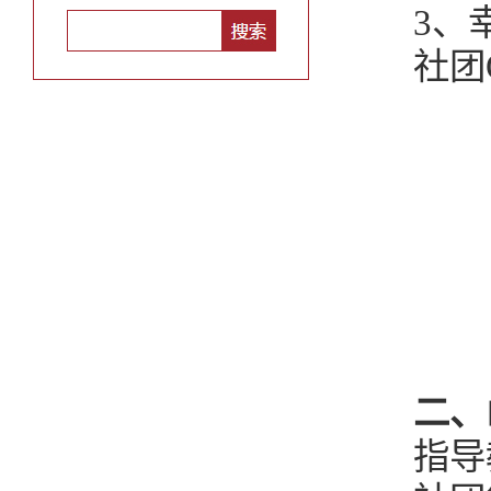
3、
社团Q
二、
指导