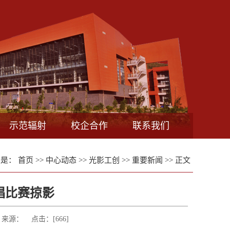
示范辐射
校企合作
联系我们
置是：
首页
>>
中心动态
>>
光影工创
>>
重要新闻
>> 正文
唱比赛掠影
周睿 来源： 点击：[
666
]