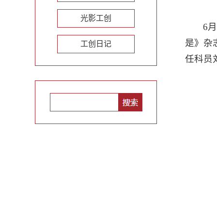
光影工创
6
是》杂
工创日记
任科员