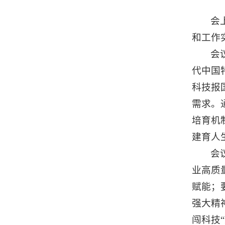
会
和工作
会
代中国
科技报
需求。
培育机
建育人
会
业高质
赋能；
强大精
闯科技